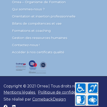
Orrea – Organisme de Formation
Qui sommes-nous ?
Orientation et insertion professionnelle
Bilans de compétences et vae
Formations et coaching
Gestion des ressources humaines
Contactez-nous !
Accéder à nos certificats qualité
Copyright © 2021 Orrea | Tous droits réservés
Mentions légales
|
Politique de confidentialité
Site réalisé par
ComebackDesign