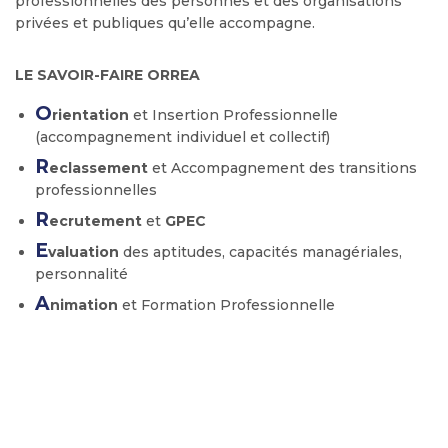
professionnelles des personnes et des organisations
privées et publiques qu’elle accompagne.
LE SAVOIR-FAIRE ORREA
O
rientation
et Insertion Professionnelle
(accompagnement individuel et collectif)
R
eclassement
et Accompagnement des transitions
professionnelles
R
ecrutement
et
GPEC
E
valuation
des aptitudes, capacités managériales,
personnalité
A
nimation
et Formation Professionnelle