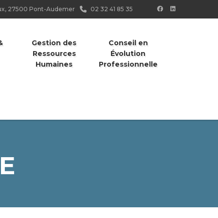
ieux, 27500 Pont-Audemer
02 32 41 85 35
&
Gestion des
Conseil en
Ressources
Évolution
Humaines
Professionnelle
E