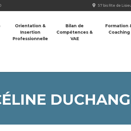
0
57 bis Rte de Lis
-
Orientation &
Bilan de
Formation 
Insertion
Compétences &
Coaching
Professionnelle
VAE
CÉLINE DUCHANG