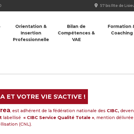
0
57 bis Rte de Lis
-
Orientation &
Bilan de
Formation 
Insertion
Compétences &
Coaching
Professionnelle
VAE
A ET VOTRE VIE S'ACTIVE !
rea
, est adhérent de la fédération nationale des
CIBC,
deven
st
labellisé
« CIBC Service Qualité Totale »
, mention délivrée
lisation (CNL).