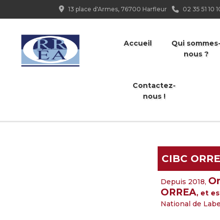
13 place d'Armes, 76700 Harfleur
02 35 51 10 1
Accueil
Qui sommes
nous ?
Contactez-
nous !
CIBC ORRE
Or
Depuis 2018,
ORREA
, et e
National de Label