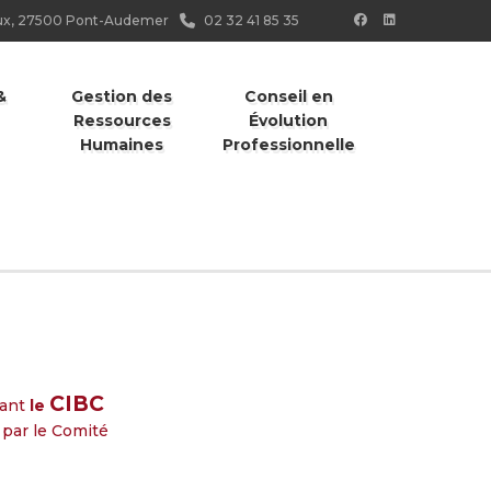
ieux, 27500 Pont-Audemer
02 32 41 85 35
&
Gestion des
Conseil en
Ressources
Évolution
Humaines
Professionnelle
CIBC
ant
le
 par le Comité