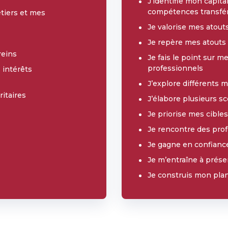
J’identifie mon capi
compétences transfé
tiers et mes
Je valorise mes atout
Je repère mes atouts f
reins
Je fais le point sur m
professionnels
 intérêts
J’explore différents m
ritaires
J’élabore plusieurs s
Je priorise mes cible
Je rencontre des prof
Je gagne en confianc
Je m’entraîne à présen
Je construis mon plan